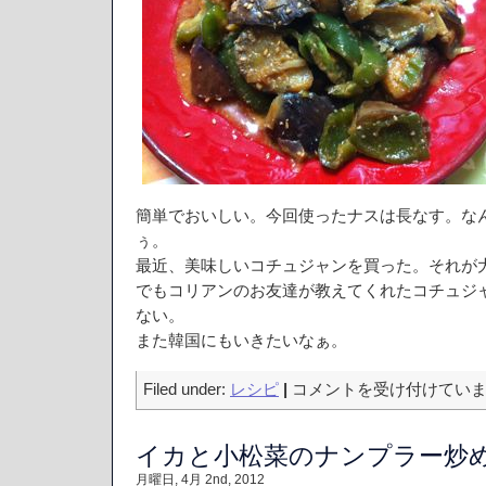
簡単でおいしい。今回使ったナスは長なす。なん
ぅ。
最近、美味しいコチュジャンを買った。それが
でもコリアンのお友達が教えてくれたコチュジ
ない。
また韓国にもいきたいなぁ。
ナ
Filed under:
レシピ
|
コメントを受け付けてい
ス
の
イカと小松菜のナンプラー炒
し
ぎ
月曜日, 4月 2nd, 2012
焼