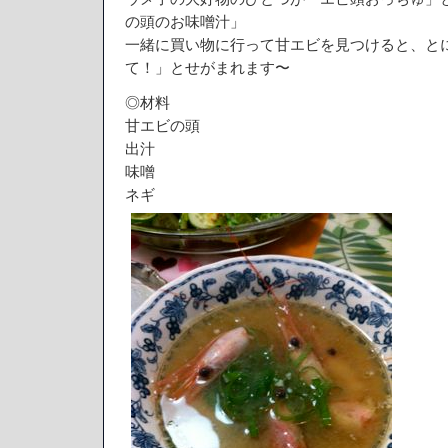
ラ
の頭のお味噌汁」
ー
一緒に買い物に行って甘エビを見つけると、と
炒
て！」とせがまれます〜
め
は
◎材料
甘エビの頭
出汁
味噌
ネギ