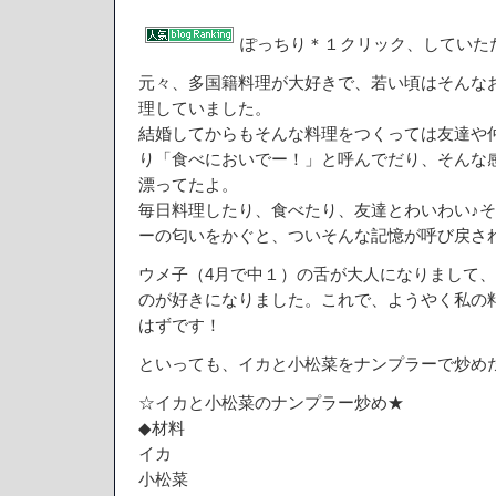
き
コ
ぽっちり＊１クリック、していた
リ
ア
元々、多国籍料理が大好きで、若い頃はそんな
ン
理していました。
風
結婚してからもそんな料理をつくっては友達や
は
り「食べにおいでー！」と呼んでだり、そんな
漂ってたよ。
毎日料理したり、食べたり、友達とわいわい♪
ーの匂いをかぐと、ついそんな記憶が呼び戻さ
ウメ子（4月で中１）の舌が大人になりまして
のが好きになりました。これで、ようやく私の
はずです！
といっても、イカと小松菜をナンプラーで炒め
☆イカと小松菜のナンプラー炒め★
◆材料
イカ
小松菜