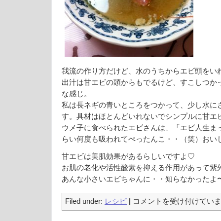
我流の作り方だけど、水のうちからエビ頭をい
出汁は甘エビの頭からもでるけど、すこしつか
な感じ。
私は長ネギの青いところをつかって、少し水に
す。具材はほとんどいれないでシンプルに甘エ
ウメ子に食べられたエビさんは、「エビ人生ま
らい何度も吸われてぺったんこ・・（笑）おい
甘エビは美肌効果があるらしいですよ♡
お肌の老化や活性酸素を抑える作用があって紫
あんな小さいエビちゃんに・・知らなかったよ
甘
Filed under:
レシピ
|
コメントを受け付けてい
エ
ビ