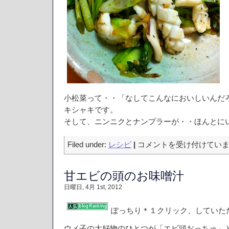
小松菜って・・「なしてこんなにおいしいんだ
キシャキです。
そして、ニンニクとナンプラーが・・ほんとに
イ
Filed under:
レシピ
|
コメントを受け付けてい
カ
と
甘エビの頭のお味噌汁
小
松
日曜日, 4月 1st, 2012
菜
の
ナ
ぽっちり＊１クリック、していた
ン
プ
ウメ子の大好物のひとつが「エビ頭おっちゅ」