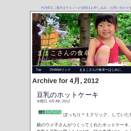
HOME
|
ご案内
|
サロンへの道順
|
お申し込み・お問い合わせ
ままこさんの食卓
身体によくて、美味しくて、環境にいいセイカツ
Top
OHANAリンク
ままこさんの食卓〜はじめに。
Archive for 4月, 2012
豆乳のホットケーキ
水曜日, 4月 4th, 2012
ぽっちり＊１クリック、していた
娘のウメ子さんがつくってくれたホットケーキ