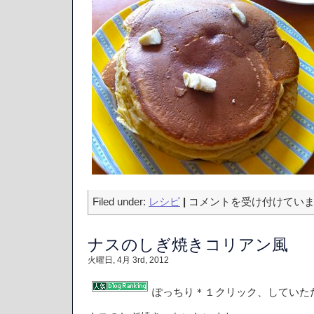
豆
Filed under:
レシピ
|
コメントを受け付けてい
乳
の
ナスのしぎ焼きコリアン風
ホ
ッ
火曜日, 4月 3rd, 2012
ト
ケ
ー
ぽっちり＊１クリック、していた
キ
は