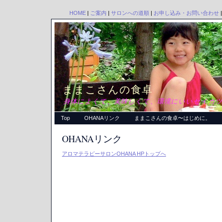
HOME
|
ご案内
|
サロンへの道順
|
お申し込み・お問い合わせ
ままこさんの食卓
身体によくて、美味しくて、環境にいいセイカツ
Top
OHANAリンク
ままこさんの食卓〜はじめに。
OHANAリンク
アロマテラピーサロンOHANA HPトップへ