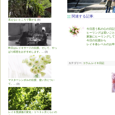
関連する記事:
見えないところで繋がる
(9)
今日思う私の心の日記
ヒーリングは習いごと
家族にヒーリングして
今日の伝授から
レイキ各レベルのお申
昨日はレイキサードの伝授。そして、やっ
ぱり瞑想をおすすめします。...
(3)
カテゴリー:
コラム
,
レイキ日記
マスターシンボルの伝授、使い方につい
て。...
(3)
レイキ受講後の変化：１〜３ヶ月くらいの