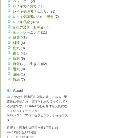
ペットケア
(2)
レイキで子育て
(11)
レイキ受講者さんより。
(5)
レイキ受講者の方のご感想
(7)
レイキ日記
(378)
伝授の受付・お申込
(89)
個人トレーニング
(11)
健康
(46)
料理
(6)
病気
(9)
癒し
(41)
瞑想
(9)
自分らしい生き方
(62)
運気
(8)
遠隔
(1)
鞍馬
(7)
About
OHANAは札幌市円山公園の近くにある、聖
霊達に祝福され、見守られたリラックスでき
るお家です。OHANAで心も身体も元気にな
っていってくださいね。
MAKIKO☆（アロマセラピスト、レイキマス
ター）
住所：札幌市中央区宮ケ丘1丁目1-45
site01宮ケ丘212号室
TEL:011-676-3796