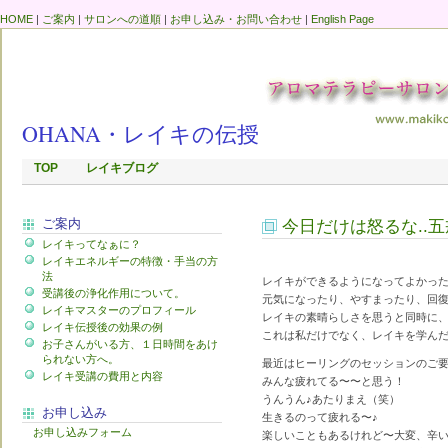
HOME
|
ご案内
|
サロンへの道順
|
お申し込み・お問い合わせ
|
English Page
OHANA・レイキの伝授
TOP
レイキブログ
ご案内
今日だけは怒るな..
レイキってなぁに？
レイキエネルギーの特徴・手当の方
法
レイキができるようになってよかっ
受講後の浄化作用について。
元気になったり、やすまったり、回復
レイキマスターのプロフィール
レイキの素晴らしさを思うと同時に
レイキ伝授後の効果の例
これは私だけでなく、レイキを学ん
お子さんがいる方、１日時間をあけ
られない方へ。
最近はヒーリングのセッションのご
レイキ受講の費用と内容
みんな疲れてる〜〜と思う！
うんうん♪あたりまえ（笑）
お申し込み
生きるのって疲れる〜♪
お申し込みフォーム
楽しいこともあるけれど〜大変、辛い