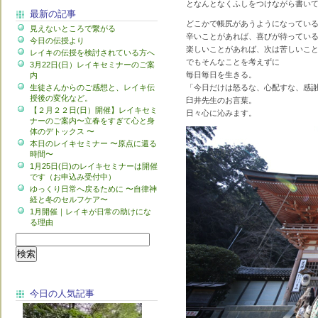
となんとなくふしをつけながら書い
最新の記事
どこかで帳尻があうようになっている
見えないところで繋がる
辛いことがあれば、喜びが待ってい
今日の伝授より
楽しいことがあれば、次は苦しいこ
レイキの伝授を検討されている方へ
でもそんなことを考えずに
3月22日(日）レイキセミナーのご案
毎日毎日を生きる。
内
生徒さんからのご感想と、レイキ伝
「今日だけは怒るな、心配すな、感
授後の変化など。
臼井先生のお言葉。
【２月２２日(日）開催】レイキセミ
日々心に沁みます。
ナーのご案内〜立春をすぎて心と身
体のデトックス 〜
本日のレイキセミナー 〜原点に還る
時間〜
1月25日(日)のレイキセミナーは開催
です（お申込み受付中）
ゆっくり日常へ戻るために 〜自律神
経と冬のセルフケア〜
1月開催｜レイキが日常の助けにな
る理由
今日の人気記事