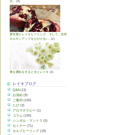
方...
(3)
更年期とレイキヒーリング。そして、女性
ホルモンアップを心がける♪...
(2)
車を運転をするときにレイキ
(2)
レイキブログ
Q&A
(13)
お清め
(9)
ご案内
(100)
たび
(3)
アロマテラピー
(1)
コラム
(140)
シンボル・マントラ
(5)
セミナー
(71)
セルフヒーリング
(18)