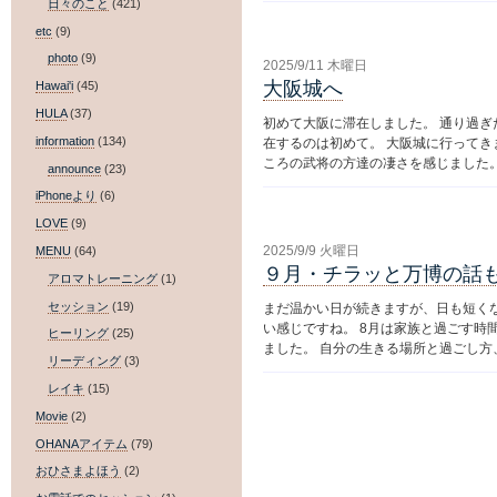
日々のこと
(421)
etc
(9)
photo
(9)
2025/9/11 木曜日
大阪城へ
Hawai'i
(45)
HULA
(37)
初めて大阪に滞在しました。 通り過
information
(134)
在するのは初めて。 大阪城に行って
ころの武将の方達の凄さを感じました。 
announce
(23)
iPhoneより
(6)
LOVE
(9)
2025/9/9 火曜日
MENU
(64)
９月・チラッと万博の話
アロマトレーニング
(1)
セッション
(19)
まだ温かい日が続きますが、日も短く
い感じですね。 8月は家族と過ごす時
ヒーリング
(25)
ました。 自分の生きる場所と過ごし方、
リーディング
(3)
レイキ
(15)
Movie
(2)
OHANAアイテム
(79)
おひさまよほう
(2)