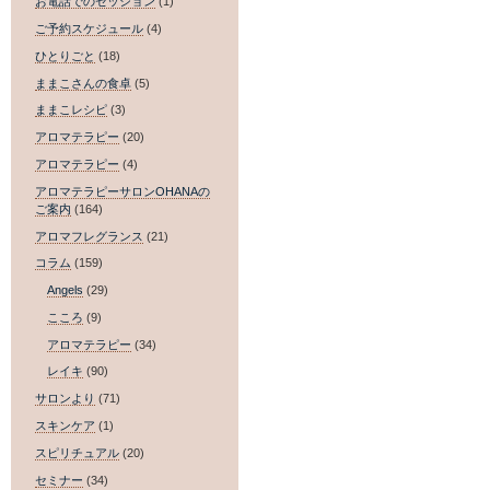
お電話でのセッション
(1)
ご予約スケジュール
(4)
ひとりごと
(18)
ままこさんの食卓
(5)
ままこレシピ
(3)
アロマテラピー
(20)
アロマテラピー
(4)
アロマテラピーサロンOHANAの
ご案内
(164)
アロマフレグランス
(21)
コラム
(159)
Angels
(29)
こころ
(9)
アロマテラピー
(34)
レイキ
(90)
サロンより
(71)
スキンケア
(1)
スピリチュアル
(20)
セミナー
(34)