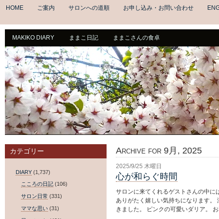
HOME
ご案内
サロンへの道順
お申し込み・お問い合わせ
ENG
MAKIKO DIARY
ままこ日記
ままこさんの食卓
Archive for 9月, 2025
カテゴリー
2025/9/25 木曜日
DIARY
(1,737)
心が和らぐ時間
こころの日記
(106)
サロンに来てくれるゲストさんの中に
サロン日常
(331)
ありがたく嬉しい気持ちになります。
ママな思い
(31)
きました。 ピンクの可愛いダリア。 お花