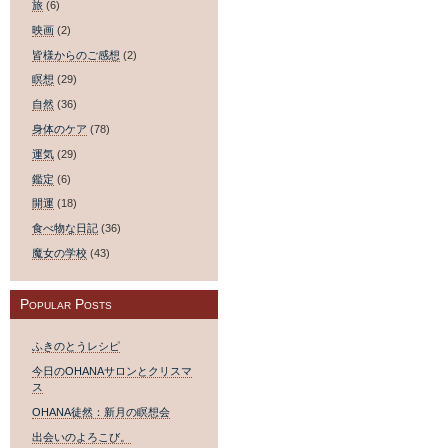
旅
(6)
映画
(2)
皆様からのご感想
(2)
瞑想
(29)
自然
(36)
身体のケア
(78)
運気
(29)
鑑定
(6)
開運
(18)
食べ物な日記
(36)
魔女の学校
(43)
Popular Posts
ふきのとうレシピ
今日のOHANAサロンとクリスマ
ス
OHANA徒然：新月の瞑想会
出会いのよろこび。